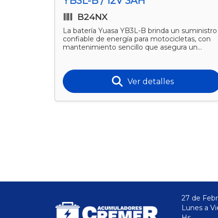
YB3L-B / 12V 3AH
B24NX
rciona
La batería Yuasa YB3L-B brinda un suministro
s de mayor
confiable de energía para motocicletas, con
llo que
mantenimiento sencillo que asegura un
desempeño duradero.
Ver detalles
27 de Febr
Lunes a Vi
Hs.