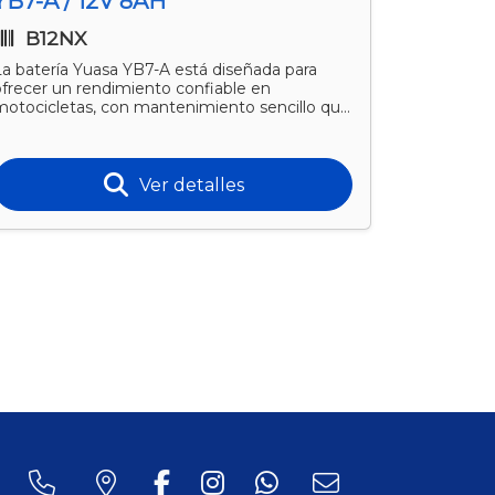
YB7-A / 12V 8AH
YB7B-B
B12NX
B13N
La batería Yuasa YB7-A está diseñada para
La batería
ofrecer un rendimiento confiable en
rendimient
motocicletas, con mantenimiento sencillo que
diseño que
segura su durabilidad.
asegura un
Ver detalles