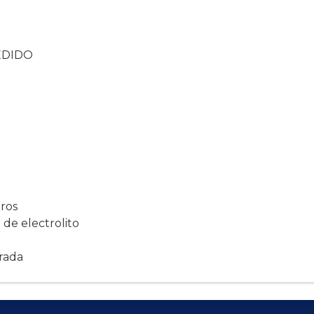
PEDIDO
uros
 de electrolito
drada