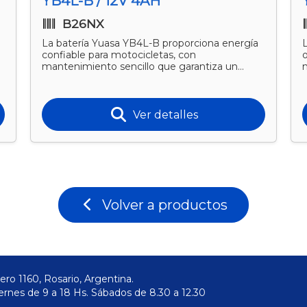
YB4L-B / 12V 4AH
B26NX
La batería Yuasa YB4L-B proporciona energía
confiable para motocicletas, con
mantenimiento sencillo que garantiza un
funcionamiento prolongado. Car
a
Ver detalles
Volver a productos
ero 1160, Rosario, Argentina.
ernes de 9 a 18 Hs. Sábados de 8.30 a 12.30