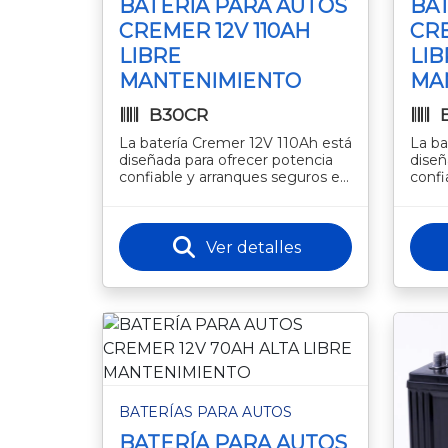
BATERÍA PARA AUTOS
BAT
CREMER 12V 110AH
CRE
LIBRE
LIB
MANTENIMIENTO
MA
B30CR
La batería Cremer 12V 110Ah está
La ba
diseñada para ofrecer potencia
diseñ
confiable y arranques seguros en
confi
vehículos y equipos que
estab
requieren energía constante y
requi
Ver detalles
BATERÍAS PARA AUTOS
BATERÍA PARA AUTOS