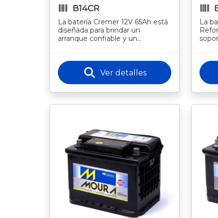
B14CR
La batería Cremer 12V 65Ah está
La ba
diseñada para brindar un
Refor
arranque confiable y un
sopor
rendimiento estable, incluso en
ofrec
condiciones exigentes. Con
larga
tecnología
Ver detalles