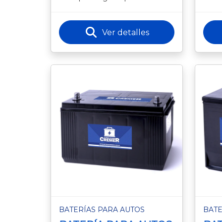
que requieren un rendimiento
rend
constante y duradero. Su tec
vehíc
estab
Ver detalles
BATERÍAS PARA AUTOS
BATE