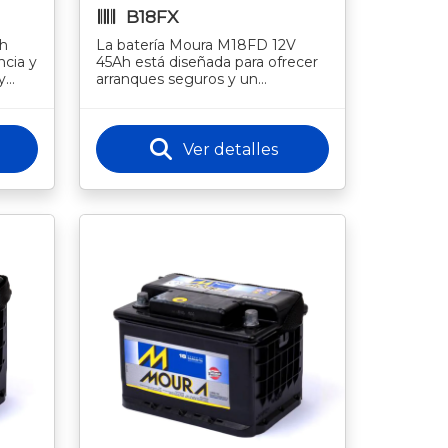
B18FX
Ah
La batería Moura M18FD 12V
ncia y
45Ah está diseñada para ofrecer
y
arranques seguros y un
rgía
rendimiento confiable en una
amplia variedad de vehículos.
Gracias a
Ver detalles