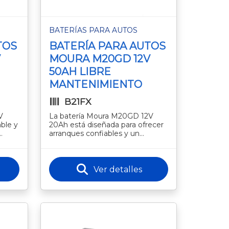
BATERÍAS PARA AUTOS
TOS
BATERÍA PARA AUTOS
V
MOURA M20GD 12V
50AH LIBRE
MANTENIMIENTO
B21FX
V
La batería Moura M20GD 12V
ble y
20Ah está diseñada para ofrecer
arranques confiables y un
s.
rendimiento estable en una
 de
amplia variedad de vehículos. Su
tecno
Ver detalles