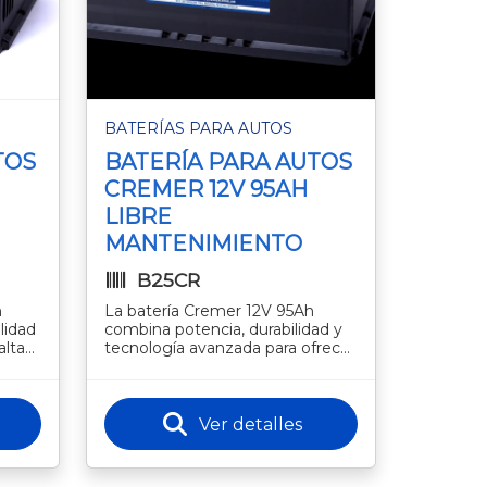
BATERÍAS PARA AUTOS
TOS
BATERÍA PARA AUTOS
CREMER 12V 95AH
LIBRE
MANTENIMIENTO
B25CR
h
La batería Cremer 12V 95Ah
lidad
combina potencia, durabilidad y
alta
tecnología avanzada para ofrecer
un arranque seguro y un
rendimiento constante en todo
mome
Ver detalles