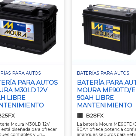
RÍAS PARA AUTOS
BATERÍAS PARA AUTOS
ERÍA PARA AUTOS
BATERÍA PARA AU
URA M30LD 12V
MOURA ME90TD/E 
H LIBRE
90AH LIBRE
NTENIMIENTO
MANTENIMIENTO
B25FX
B28FX
atería Moura M30LD 12V
La batería Moura ME90TD/
está diseñada para ofrecer
90Ah ofrece potencia confi
ques confiables y un
arranques seguros para vehí