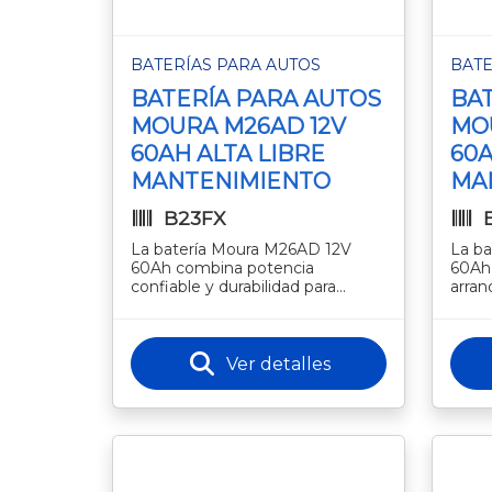
BATERÍAS PARA AUTOS
BATE
BATERÍA PARA AUTOS
BAT
MOURA M26AD 12V
MO
60AH ALTA LIBRE
60A
MANTENIMIENTO
MA
B23FX
La batería Moura M26AD 12V
La b
60Ah combina potencia
60Ah 
confiable y durabilidad para
arran
garantizar arranques seguros y
rendi
un desempeño estable en todo
vehíc
tipo de cond
prest
Ver detalles