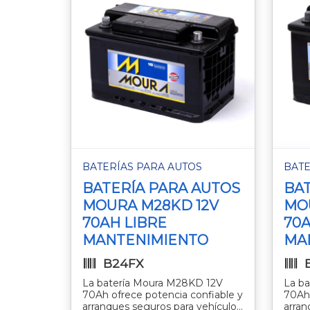
BATERÍAS PARA AUTOS
BATE
BATERÍA PARA AUTOS
BAT
MOURA M28KD 12V
MO
70AH LIBRE
70A
MANTENIMIENTO
MA
B24FX
La batería Moura M28KD 12V
La b
70Ah ofrece potencia confiable y
70Ah 
arranques seguros para vehículos
arran