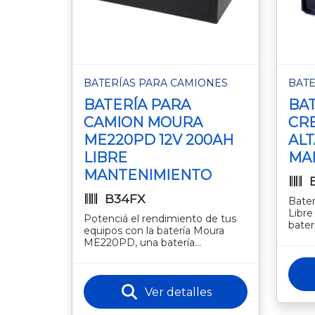
BATERÍAS PARA CAMIONES
BATE
BATERÍA PARA
BAT
CAMION MOURA
CRE
ME220PD 12V 200AH
ALT
LIBRE
MA
MANTENIMIENTO
B34FX
Bater
Libr
Potenciá el rendimiento de tus
bater
equipos con la batería Moura
diseñ
ME220PD, una batería
confi
automotriz de alto desempeño,
diseñada para ofrecer potencia
confiabl
Ver detalles