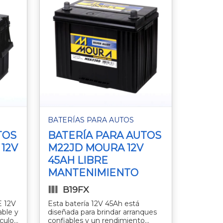
BATERÍAS PARA AUTOS
TOS
BATERÍA PARA AUTOS
12V
M22JD MOURA 12V
45AH LIBRE
MANTENIMIENTO
B19FX
E 12V
Esta batería 12V 45Ah está
able y
diseñada para brindar arranques
culos
confiables y un rendimiento