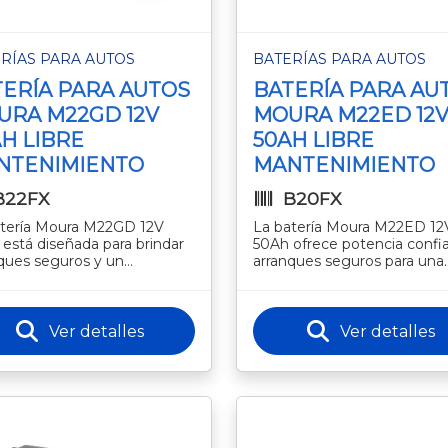
RÍAS PARA AUTOS
BATERÍAS PARA AUTOS
ERÍA PARA AUTOS
BATERÍA PARA AU
URA M22GD 12V
MOURA M22ED 12
H LIBRE
50AH LIBRE
NTENIMIENTO
MANTENIMIENTO
B22FX
B20FX
atería Moura M22GD 12V
La batería Moura M22ED 12
está diseñada para brindar
50Ah ofrece potencia confia
ques seguros y un
arranques seguros para una
miento confiable en
amplia variedad de vehículo
ulos de diversas
Gracias a su tecnología libre
aciones. Su tecn
Ver detalles
Ver detalles