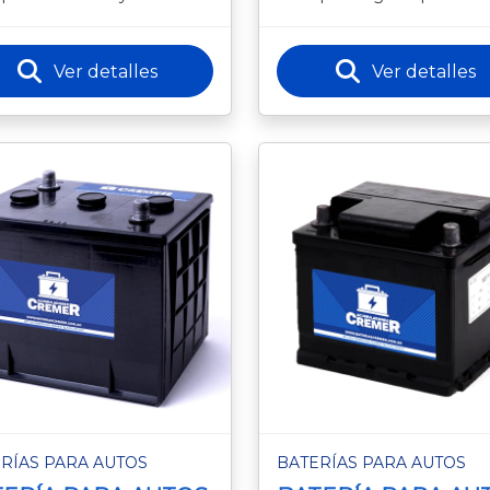
imiento constante en
y equipos que requieren en
ulos que requieren energía
constante y de alto re
le
Ver detalles
Ver detalles
RÍAS PARA AUTOS
BATERÍAS PARA AUTOS