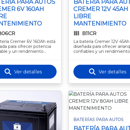
ERÍA PARA AUTOS
BATERÍA PARA AU
MER 6V 160AH
CREMER 12V 45AH
RE
LIBRE
NTENIMIENTO
MANTENIMIENTO
B06CR
B11CR
tería Cremer 6V 160Ah está
La batería Cremer 12V 45Ah
ada para ofrecer potencia
diseñada para ofrecer arran
able y un rendimiento
confiables y un rendimiento
le en aplicaciones que
estable en vehículos compa
eren energía continua y de
y de uso diario. Apta nafte
Ver detalles
Ver detalles
BATERÍAS PARA AUTOS
BATERÍA PARA AU