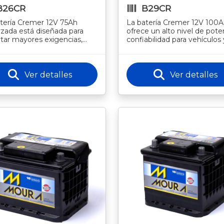
B26CR
B29CR
tería Cremer 12V 75Ah
La batería Cremer 12V 100
zada está diseñada para
ofrece un alto nivel de pote
tar mayores exigencias,
confiabilidad para vehículos 
iendo potencia confiable y
equipos que demandan ene
 vida útil. Su construcción
constante. Su tecnología li
Ver detalles
Ver detalles