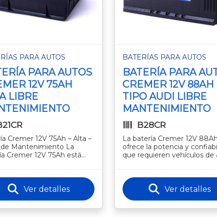
RÍAS PARA AUTOS
BATERÍAS PARA AUTOS
ERÍA PARA AUTOS
BATERÍA PARA AU
MER 12V 75AH
CREMER 12V 88AH
A LIBRE
TIPO AUDI LIBRE
NTENIMIENTO
MANTENIMIENTO
B21CR
B28CR
ía Cremer 12V 75Ah – Alta –
La batería Cremer 12V 88A
e de Mantenimiento La
ofrece la potencia y confiabi
ía Cremer 12V 75Ah está
que requieren vehículos de 
ada para ofrecer potencia
gama como Audi y otros
able y rendimiento superi
modelos similares. Con su
tecnolo
Ver detalles
Ver detalles