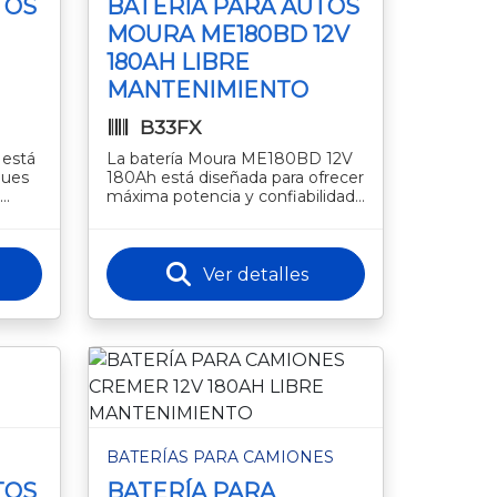
TOS
BATERÍA PARA AUTOS
MOURA ME180BD 12V
180AH LIBRE
MANTENIMIENTO
B33FX
 está
La batería Moura ME180BD 12V
ques
180Ah está diseñada para ofrecer
máxima potencia y confiabilidad
ctos
en vehículos y equipos de alta
exigencia. Su tecnología
Ver detalles
BATERÍAS PARA CAMIONES
TOS
BATERÍA PARA