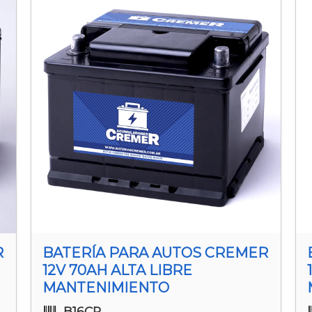
R
BATERÍA PARA AUTOS CREMER
12V 70AH ALTA LIBRE
MANTENIMIENTO
B16CR