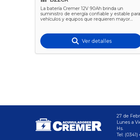
 un
La batería Cremer 12V 90Ah brinda un
es
suministro de energía confiable y estable par
ergía.
vehículos y equipos que requieren mayor
capacidad. Su tecnología l
Ver detalles
27 de Febr
Lunes a Vi
Hs.
Tel: (0341