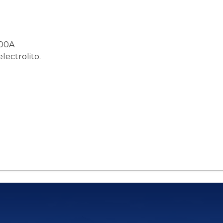
700A
lectrolito.