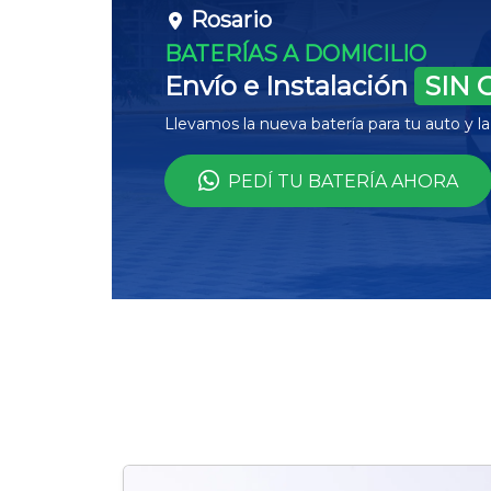
Rosario
BATERÍAS A DOMICILIO
Envío e Instalación
SIN 
Llevamos la nueva batería para tu auto y 
PEDÍ TU BATERÍA AHORA