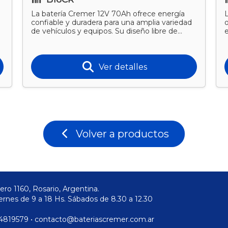
La batería Cremer 12V 70Ah ofrece energía
a
confiable y duradera para una amplia variedad
de vehículos y equipos. Su diseño libre de
mantenimiento garan
d
Ver detalles
Volver a productos
ero 1160, Rosario, Argentina.
ernes de 9 a 18 Hs. Sábados de 8.30 a 12.30
) 4819579 • contacto@bateriascremer.com.ar