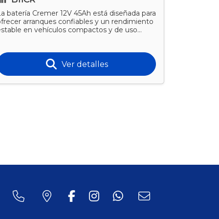
La batería Cremer 12V 45Ah está diseñada para
La batería
ofrecer arranques confiables y un rendimiento
para ofrec
estable en vehículos compactos y de uso
rendimient
iario. Apta nafte
requieren 
Ver detalles