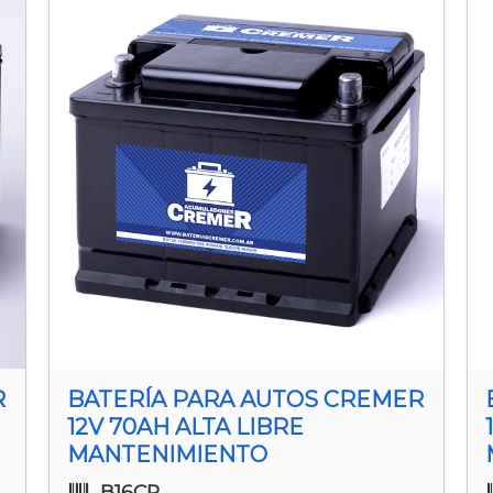
R
BATERÍA PARA AUTOS CREMER
12V 70AH ALTA LIBRE
MANTENIMIENTO
B16CR