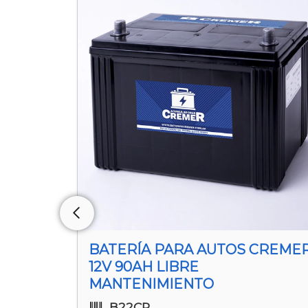
CREMER
BATERÍA PARA AUTOS CREME
12V 90AH LIBRE
MANTENIMIENTO
B22CR