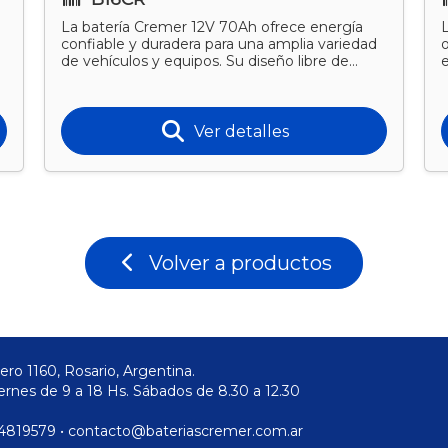
La batería Cremer 12V 70Ah ofrece energía
a
confiable y duradera para una amplia variedad
de vehículos y equipos. Su diseño libre de
mantenimiento garan
d
Ver detalles
Volver a productos
ero 1160, Rosario, Argentina.
ernes de 9 a 18 Hs. Sábados de 8.30 a 12.30
) 4819579 • contacto@bateriascremer.com.ar