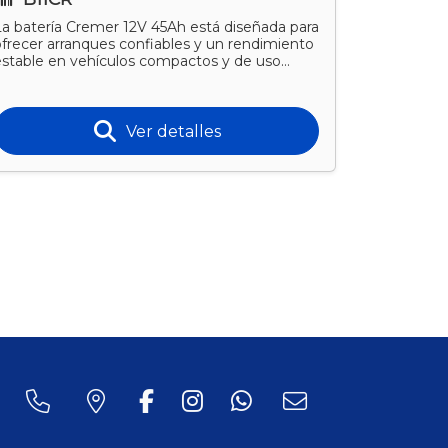
La batería Cremer 12V 45Ah está diseñada para
La batería
ofrecer arranques confiables y un rendimiento
para ofrec
estable en vehículos compactos y de uso
rendimient
iario. Apta nafte
requieren 
Ver detalles