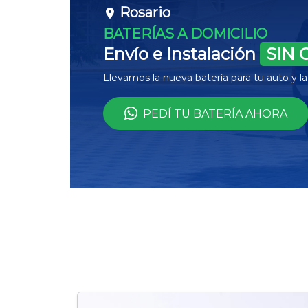
Rosario
BATERÍAS A DOMICILIO
Envío e Instalación
SIN 
Llevamos la nueva batería para tu auto y 
PEDÍ TU BATERÍA AHORA