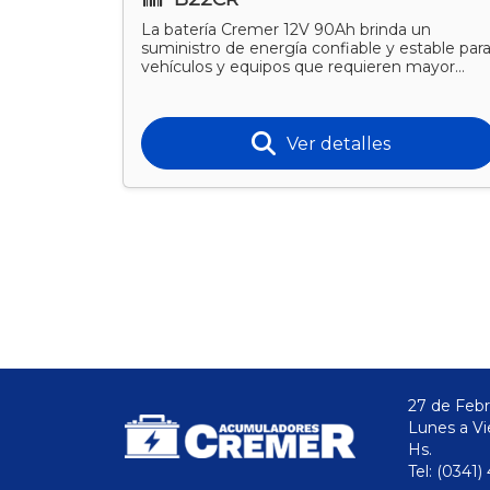
 un
La batería Cremer 12V 90Ah brinda un
es
suministro de energía confiable y estable par
ergía.
vehículos y equipos que requieren mayor
capacidad. Su tecnología l
Ver detalles
27 de Febr
Lunes a Vi
Hs.
Tel: (0341