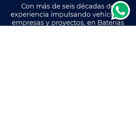
Con más de seis décadas de
experiencia impulsando vehículos,
empresas y proyectos, en Baterías
Cremer seguimos creciendo junto a
nuestros clientes, ofreciendo
productos de primer nivel, marcas
reconocidas y un servicio basado en la
atención personalizada y el
asesoramiento técnico especializado.
Gracias por acompañarnos en este
camino, continuaremos con el mismo
compromiso, dedicación y pasión por
la energía, brindando soluciones
confiables y duraderas que respalden
su rendimiento día a día.