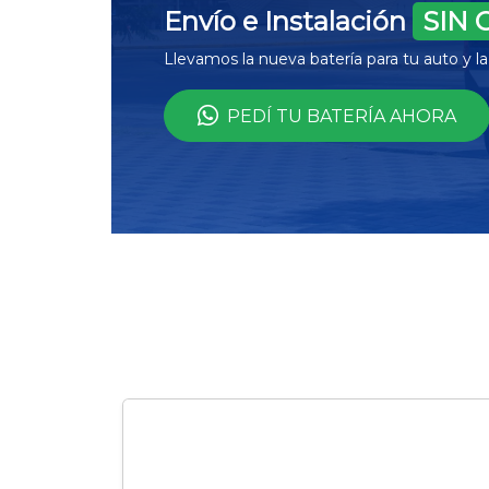
Envío e Instalación
SIN 
Llevamos la nueva batería para tu auto y 
PEDÍ TU BATERÍA AHORA