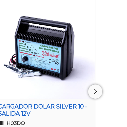
CARGADOR DOLAR SILVER 10 -
CARGAD
SALIDA 12V
SALIDA
H03DO
H02