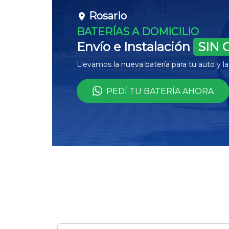
Rosario
BATERÍAS A DOMICILIO
Envío e Instalación
SIN 
Llevamos la nueva batería para tu auto y 
PEDÍ TU BATERÍA AHORA