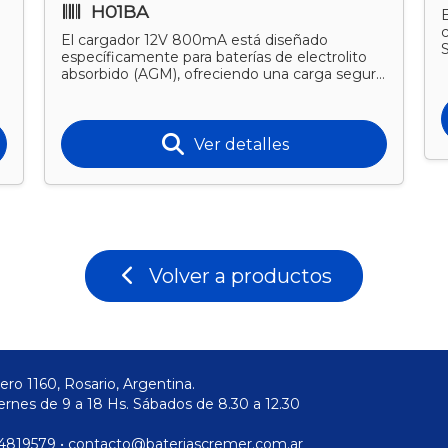
H01BA
E
c
El cargador 12V 800mA está diseñado
específicamente para baterías de electrolito
absorbido (AGM), ofreciendo una carga segura
y controlada que mantien
Ver detalles
Volver a productos
ero 1160, Rosario, Argentina.
ernes de 9 a 18 Hs. Sábados de 8.30 a 12.30
) 4819579 • contacto@bateriascremer.com.ar