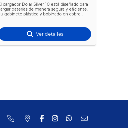
l cargador Dolar Silver 10 está diseñado para
El cargado
argar baterías de manera segura y eficiente.
cargar bat
Su gabinete plástico y bobinado en cobre
Su gabinet
garantizan durab
garantizan
Ver detalles